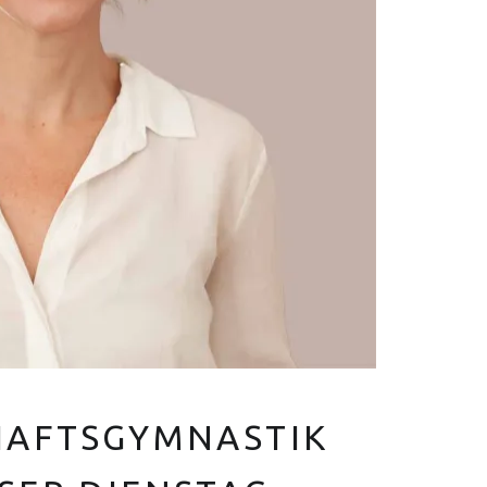
V
E
R
Euer Hebammen Team für Linden und ganz Hannover
AFTSGYMNASTIK