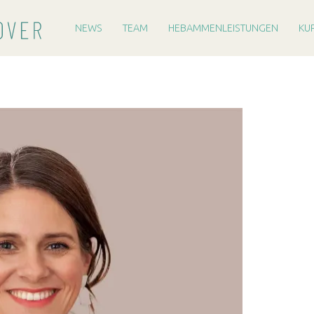
PRIMARY MENU
H
E
NEWS
TEAM
HEBAMMENLEISTUNGEN
KU
B
A
M
M
E
R
E
I
H
A
N
N
O