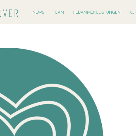
PRIMARY MENU
H
E
NEWS
TEAM
HEBAMMENLEISTUNGEN
KU
B
A
M
M
E
R
E
I
H
A
N
N
O