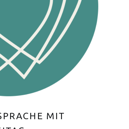
V
E
R
Euer Hebammen Team für Linden und ganz Hannover
SPRACHE MIT