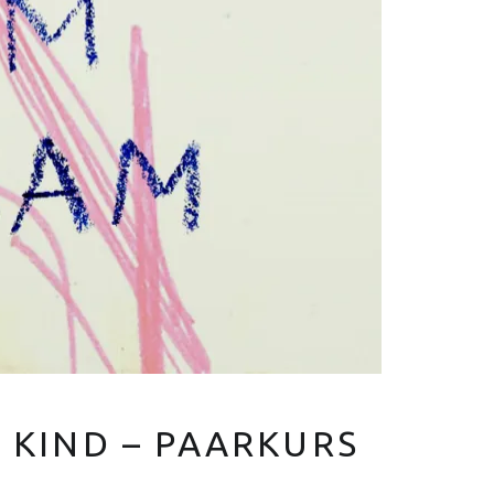
V
E
R
Euer Hebammen Team für Linden und ganz Hannover
 KIND – PAARKURS