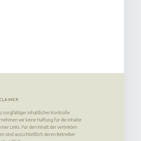
CLAIMER
z sorgfältiger inhaltlicher Kontrolle
nehmen wir keine Haftung für die Inhalte
rner Links. Für den Inhalt der verlinkten
en sind ausschließlich deren Betreiber