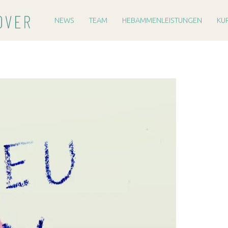
PRIMARY MENU
H
E
NEWS
TEAM
HEBAMMENLEISTUNGEN
KU
B
A
M
M
E
R
E
I
H
A
N
N
O