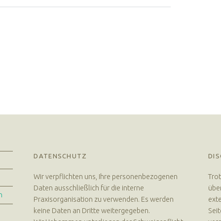
DATENSCHUTZ
DIS
Wir verpflichten uns, Ihre personenbezogenen
Trot
Daten ausschließlich für die interne
über
n
Praxisorganisation zu verwenden. Es werden
exte
keine Daten an Dritte weitergegeben.
Seit