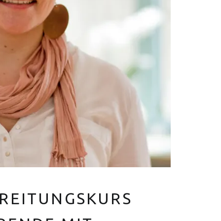
V
E
R
Euer Hebammen Team für Linden und ganz Hannover
REITUNGSKURS