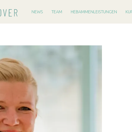
PRIMARY MENU
H
E
NEWS
TEAM
HEBAMMENLEISTUNGEN
KU
B
A
M
M
E
R
E
I
H
A
N
N
O