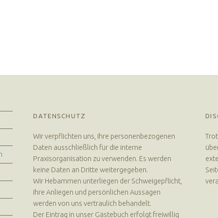
V
E
R
Euer Hebammen Team für Linden und ganz Hannover
DATENSCHUTZ
DIS
Wir verpflichten uns, Ihre personenbezogenen
Trot
Daten ausschließlich für die interne
über
n
Praxisorganisation zu verwenden. Es werden
exte
keine Daten an Dritte weitergegeben.
Seit
Wir Hebammen unterliegen der Schweigepflicht,
vera
Ihre Anliegen und persönlichen Aussagen
werden von uns vertraulich behandelt.
Der Eintrag in unser Gästebuch erfolgt freiwillig