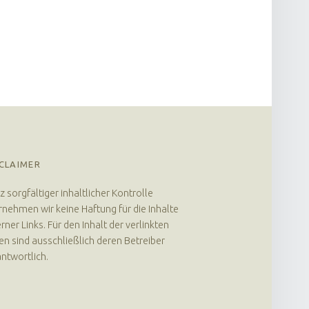
CLAIMER
z sorgfältiger inhaltlicher Kontrolle
nehmen wir keine Haftung für die Inhalte
rner Links. Für den Inhalt der verlinkten
en sind ausschließlich deren Betreiber
ntwortlich.