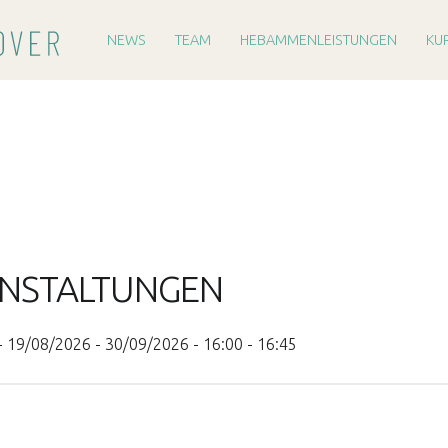
PRIMARY MENU
H
E
NEWS
TEAM
HEBAMMENLEISTUNGEN
KU
B
A
M
M
E
R
E
I
NSTALTUNGEN
H
A
- 19/08/2026 - 30/09/2026 - 16:00 - 16:45
N
N
O