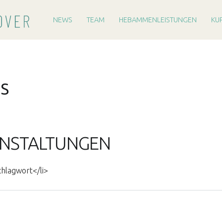
PRIMARY MENU
H
E
NEWS
TEAM
HEBAMMENLEISTUNGEN
KU
B
A
M
M
S
E
R
E
I
NSTALTUNGEN
H
A
chlagwort</li>
N
N
O