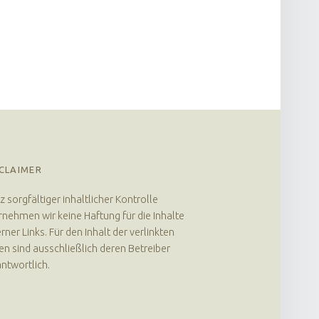
CLAIMER
z sorgfältiger inhaltlicher Kontrolle
nehmen wir keine Haftung für die Inhalte
rner Links. Für den Inhalt der verlinkten
en sind ausschließlich deren Betreiber
ntwortlich.