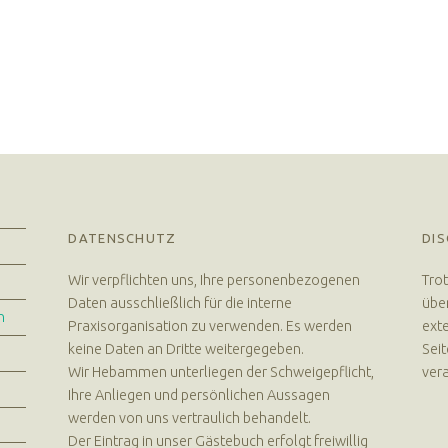
V
E
R
Euer Hebammen Team für Linden und ganz Hannover
DATENSCHUTZ
DIS
Wir verpflichten uns, Ihre personenbezogenen
Trot
Daten ausschließlich für die interne
über
n
Praxisorganisation zu verwenden. Es werden
exte
keine Daten an Dritte weitergegeben.
Seit
Wir Hebammen unterliegen der Schweigepflicht,
vera
Ihre Anliegen und persönlichen Aussagen
werden von uns vertraulich behandelt.
Der Eintrag in unser Gästebuch erfolgt freiwillig