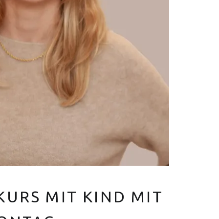
V
E
R
Euer Hebammen Team für Linden und ganz Hannover
URS MIT KIND MIT