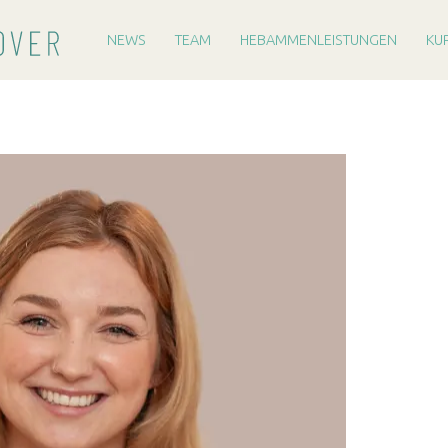
PRIMARY MENU
H
E
NEWS
TEAM
HEBAMMENLEISTUNGEN
KU
B
A
M
M
E
R
E
I
H
A
N
N
O