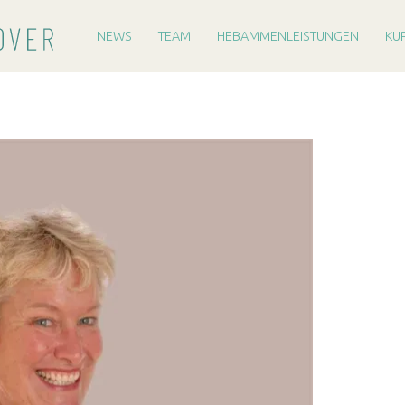
PRIMARY MENU
H
E
NEWS
TEAM
HEBAMMENLEISTUNGEN
KU
B
A
M
M
E
R
E
I
H
A
N
N
O