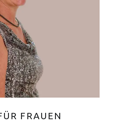
V
E
R
Euer Hebammen Team für Linden und ganz Hannover
FÜR FRAUEN