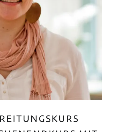
V
E
R
Euer Hebammen Team für Linden und ganz Hannover
REITUNGSKURS