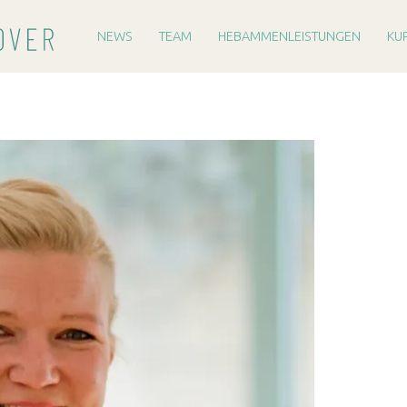
PRIMARY MENU
H
E
NEWS
TEAM
HEBAMMENLEISTUNGEN
KU
B
A
M
M
E
R
E
I
H
A
N
N
O