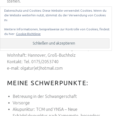
stehen.
Datenschutz und Cookies: Diese Website verwendet Cookies. Wenn du
Ich freue mich auf Euch.
die Website weiterhin nutzt, stimmst du der Verwendung von Cookies
zu.
STECKBRIEF
Weitere Informationen, beispielsweise zur Kontrolle von Cookies, findest
du hier:
Cookie-Richtlinie
Name: Olga Trich
Kinder: 2 Töchter ( 2012 und 2014 geboren )
Wohnhaft: Hannover, Groß-Buchholz
Kontakt: Tel. 0175/2053740
e-mail: olgatur(et)hotmail.com
MEINE SCHWERPUNKTE:
Betreuung in der Schwangerschaft
Vorsorge
Akupunktur: TCM und YNSA – Neue
Schädelakupunktur nach Yamomoto, besonders